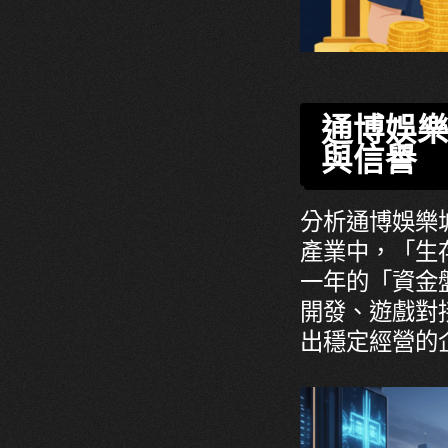
通博娛
與信譽
分析通博娛樂
產業中，「生
一年的「資金
開發、遊戲對
出穩定經營的