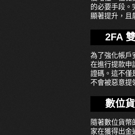
的必要手段。
顯著提升，且
2FA
為了強化帳戶
在進行提款申
證碼。這不僅
不會被惡意提
數位貨
隨著數位貨幣
家在獲得出金