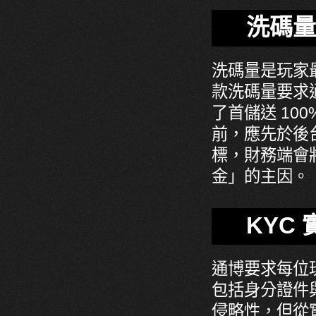
洗碼量
洗碼量是玩家
款洗碼量要求
了首儲送 10
前，應先於後
標，財務端會將
金」的主因。
KYC
通博要求每位玩家
包括身分證件
侵略性，但從