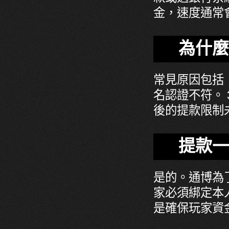
金，速度通常
為什麼
常見原因包括：
名認證不符。 
後的提款限制
提款一
是的。通博為
家必須綁定本
是確保玩家資